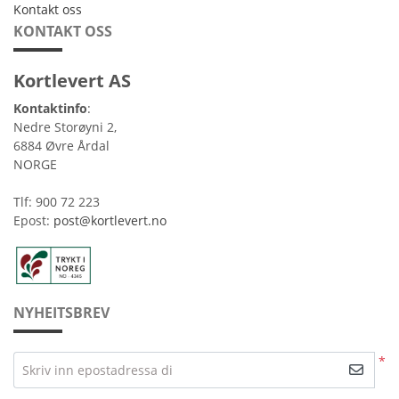
Kontakt oss
Kontakt oss
KONTAKT OSS
Kortlevert AS
Kontaktinfo
:
Nedre Storøyni 2,
6884 Øvre Årdal
NORGE
Tlf: 900 72 223
Epost:
post@kortlevert.no
NYHEITSBREV
*
Skriv inn epostadressa di