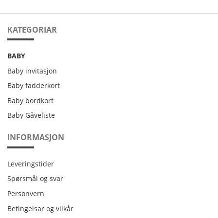
KATEGORIAR
BABY
Baby invitasjon
Baby fadderkort
Baby bordkort
Baby Gåveliste
INFORMASJON
Leveringstider
Leveringstider
Spørsmål og svar
Personvern
Personvern
Betingelsar og vilkår
Betingelsar og vilkår