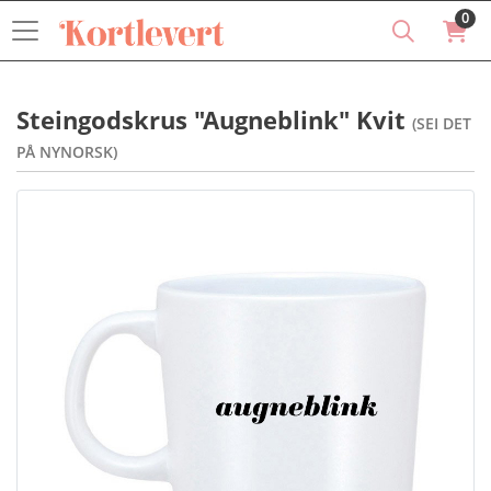
0
Steingodskrus "Augneblink" Kvit
(SEI DET
PÅ NYNORSK)