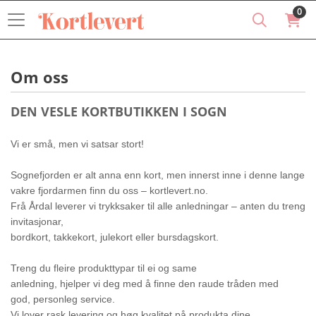
0
Om oss
DEN VESLE KORTBUTIKKEN I SOGN
Vi er små, men vi satsar stort!
Sognefjorden er alt anna enn kort, men innerst inne i denne lange
vakre fjordarmen finn du oss – kortlevert.no.
Frå Årdal leverer vi trykksaker til alle anledningar – anten du treng
invitasjonar,
bordkort, takkekort, julekort eller bursdagskort.
Treng du fleire produkttypar til ei og same
anledning, hjelper vi deg med å finne den raude tråden med
god, personleg service.
Vi lover rask levering og høg kvalitet på produkta dine.