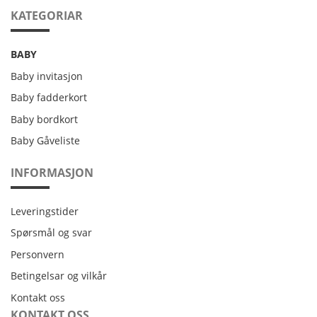
KATEGORIAR
BABY
Baby invitasjon
Baby fadderkort
Baby bordkort
Baby Gåveliste
INFORMASJON
Leveringstider
Leveringstider
Spørsmål og svar
Personvern
Personvern
Betingelsar og vilkår
Betingelsar og vilkår
Kontakt oss
Kontakt oss
KONTAKT OSS