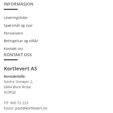
INFORMASJON
Leveringstider
Leveringstider
Spørsmål og svar
Personvern
Personvern
Betingelsar og vilkår
Betingelsar og vilkår
Kontakt oss
Kontakt oss
KONTAKT OSS
Kortlevert AS
Kontaktinfo
:
Nedre Storøyni 2,
6884 Øvre Årdal
NORGE
Tlf: 900 72 223
Epost:
post@kortlevert.no