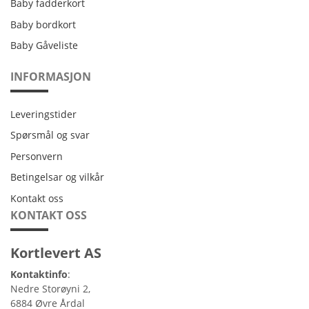
Baby fadderkort
Baby bordkort
Baby Gåveliste
INFORMASJON
Leveringstider
Leveringstider
Spørsmål og svar
Personvern
Personvern
Betingelsar og vilkår
Betingelsar og vilkår
Kontakt oss
Kontakt oss
KONTAKT OSS
Kortlevert AS
Kontaktinfo
:
Nedre Storøyni 2,
6884 Øvre Årdal