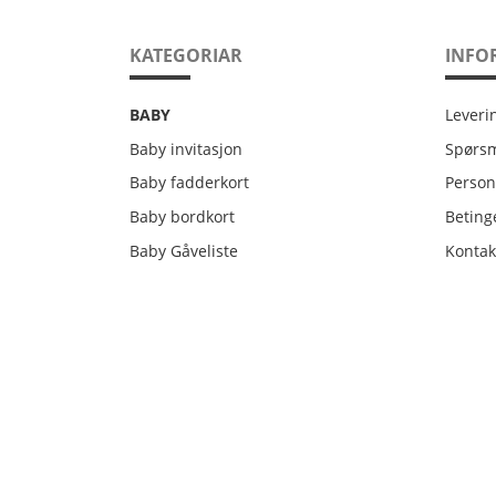
KATEGORIAR
INFO
Leveri
BABY
Leveri
Baby invitasjon
Spørsm
Person
Baby fadderkort
Person
Betinge
Baby bordkort
Betinge
Kontak
Baby Gåveliste
Kontak