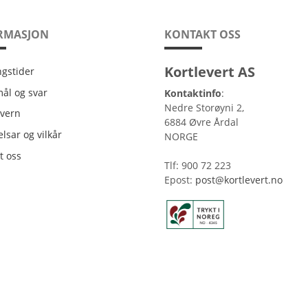
RMASJON
KONTAKT OSS
Kortlevert AS
ngstider
ngstider
ål og svar
Kontaktinfo
:
Nedre Storøyni 2,
vern
vern
6884 Øvre Årdal
lsar og vilkår
lsar og vilkår
NORGE
t oss
t oss
Tlf: 900 72 223
Epost:
post@kortlevert.no