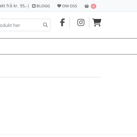
BLOGG
OM OSS
HANDLEKORG
t frå kr. 95,-
|
BLOGG
OM OSS
0