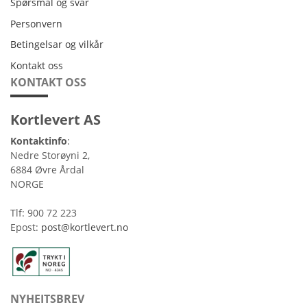
Spørsmål og svar
Personvern
Personvern
Betingelsar og vilkår
Betingelsar og vilkår
Kontakt oss
Kontakt oss
KONTAKT OSS
Kortlevert AS
Kontaktinfo
:
Nedre Storøyni 2,
6884 Øvre Årdal
NORGE
Tlf: 900 72 223
Epost:
post@kortlevert.no
NYHEITSBREV