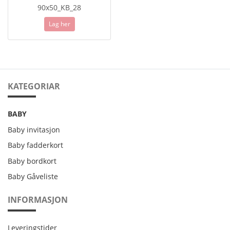
90x50_KB_28
Lag her
KATEGORIAR
BABY
Baby invitasjon
Baby fadderkort
Baby bordkort
Baby Gåveliste
INFORMASJON
Leveringstider
Leveringstider