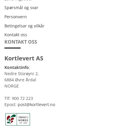
Spørsmål og svar
Personvern
Personvern
Betingelsar og vilkår
Betingelsar og vilkår
Kontakt oss
Kontakt oss
KONTAKT OSS
Kortlevert AS
Kontaktinfo
:
Nedre Storøyni 2,
6884 Øvre Årdal
NORGE
Tlf: 900 72 223
Epost:
post@kortlevert.no