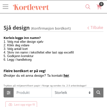
0
Sjå design
Tilbake
(Konfirmasjon bordkort)
Korleis legge inn namn?
1. Velg mal eller design sjølv
2. Klikk deg vidare
3. Velg antall kort
4. Skriv inn namn i tekstfeltet eller last opp excelfil
5. Godkjenn korrektur
6. Legg i handlekorg
Fleire bordkort er på veg!
her
Ønskjer du eit anna design? Ta kontakt
.
Trykkes på miljøsertifisert papir i Norge og sendes ila. 2-3 arbeidsdagar!
Last opp eige fil